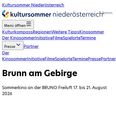
Kultursommer Niederösterreich
Menü öffnen
Kulturkompass
Regionen
Weitere Tipps
Kinosommer
Der Kinosommer
Initiative
Filme
Spielorte
Termine
Partner
Presse
Der
Kinosommer
Initiative
Filme
Spielorte
Termine
Presse
Partner
Brunn am Gebirge
Sommerkino an der BRUNO Freiluft 17. bis 21. August
2026