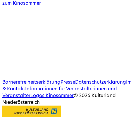
zum Kinosommer
Barrierefreiheitserklärung
Presse
Datenschutzerklärung
I
& Kontakt
Informationen für Veranstalterinnen und
Veranstalter
Logos Kinosommer
©
2026
Kulturland
Niederösterreich