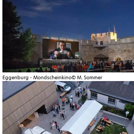
Eggenburg - Mondscheinkino
©
M. Sommer