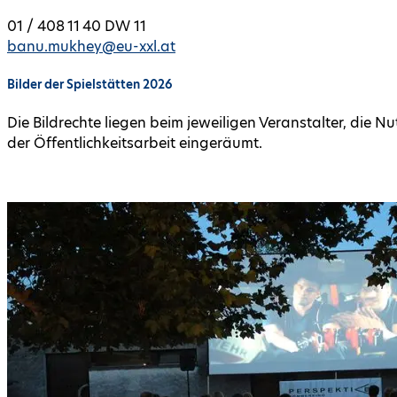
01 / 408 11 40 DW 11
banu.mukhey@eu-xxl.at
Bilder der Spielstätten 2026
Die Bildrechte liegen beim je­weiligen Ver­anstalter, di
der Öffentlich­keits­arbeit eingeräumt.