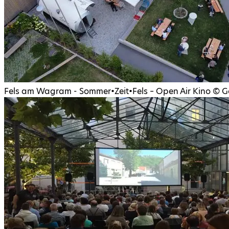
Fels am Wagram - Sommer•Zeit•Fels – Open Air Kino
©
G