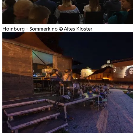
Hainburg - Sommerkino
©
Altes Kloster