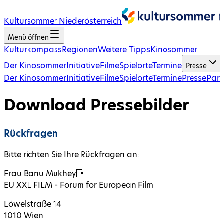
Kultursommer Niederösterreich
Menü öffnen
Kulturkompass
Regionen
Weitere Tipps
Kinosommer
Der Kinosommer
Initiative
Filme
Spielorte
Termine
Presse
Der Kinosommer
Initiative
Filme
Spielorte
Termine
Presse
Par
Download Pressebilder
Rückfragen
Bitte richten Sie Ihre Rückfragen an:
Frau Banu Mukhey
EU XXL FILM – Forum for European Film
Löwelstraße 14
1010 Wien