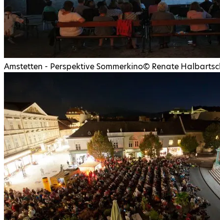
Amstetten - Perspektive Sommerkino
©
Renate Halbartsc