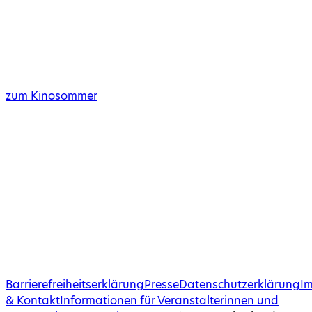
zum Kinosommer
Barrierefreiheitserklärung
Presse
Datenschutzerklärung
I
& Kontakt
Informationen für Veranstalterinnen und