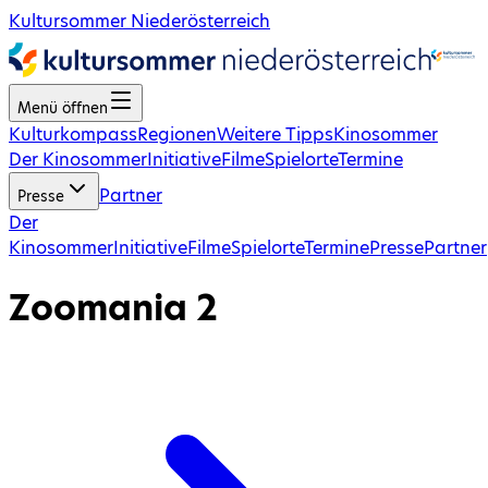
Kultursommer Niederösterreich
Menü öffnen
Kulturkompass
Regionen
Weitere Tipps
Kinosommer
Der Kinosommer
Initiative
Filme
Spielorte
Termine
Partner
Presse
Der
Kinosommer
Initiative
Filme
Spielorte
Termine
Presse
Partner
Zoomania 2