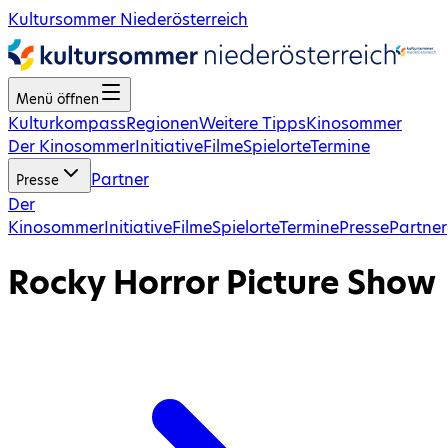
Kultursommer Niederösterreich
Menü öffnen
Kulturkompass
Regionen
Weitere Tipps
Kinosommer
Der Kinosommer
Initiative
Filme
Spielorte
Termine
Partner
Presse
Der
Kinosommer
Initiative
Filme
Spielorte
Termine
Presse
Partner
Rocky Horror Picture Show