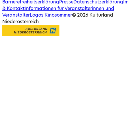
Barrierefreiheitserklärung
Presse
Datenschutzerklärung
I
& Kontakt
Informationen für Veranstalterinnen und
Veranstalter
Logos Kinosommer
©
2026
Kulturland
Niederösterreich