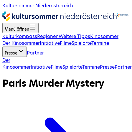
Kultursommer Niederösterreich
Menü öffnen
Kulturkompass
Regionen
Weitere Tipps
Kinosommer
Der Kinosommer
Initiative
Filme
Spielorte
Termine
Partner
Presse
Der
Kinosommer
Initiative
Filme
Spielorte
Termine
Presse
Partner
Paris Murder Mystery