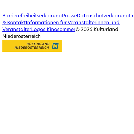
Barrierefreiheitserklärung
Presse
Datenschutzerklärung
I
& Kontakt
Informationen für Veranstalterinnen und
Veranstalter
Logos Kinosommer
©
2026
Kulturland
Niederösterreich