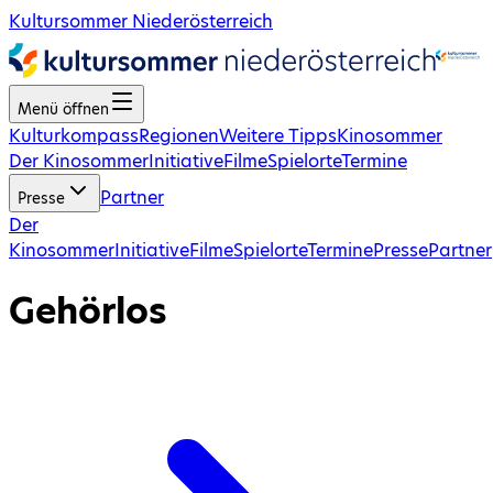
Kultursommer Niederösterreich
Menü öffnen
Kulturkompass
Regionen
Weitere Tipps
Kinosommer
Der Kinosommer
Initiative
Filme
Spielorte
Termine
Partner
Presse
Der
Kinosommer
Initiative
Filme
Spielorte
Termine
Presse
Partner
Gehörlos