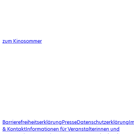
zum Kinosommer
Barrierefreiheitserklärung
Presse
Datenschutzerklärung
I
& Kontakt
Informationen für Veranstalterinnen und