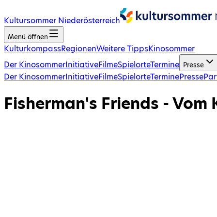
Kultursommer Niederösterreich
Menü öffnen
Kulturkompass
Regionen
Weitere Tipps
Kinosommer
Der Kinosommer
Initiative
Filme
Spielorte
Termine
Presse
Der Kinosommer
Initiative
Filme
Spielorte
Termine
Presse
Par
Fisherman's Friends - Vom K