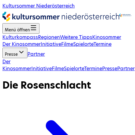
Kultursommer Niederösterreich
Menü öffnen
Kulturkompass
Regionen
Weitere Tipps
Kinosommer
Der Kinosommer
Initiative
Filme
Spielorte
Termine
Partner
Presse
Der
Kinosommer
Initiative
Filme
Spielorte
Termine
Presse
Partner
Die Rosenschlacht