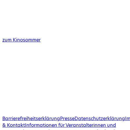
zum Kinosommer
Barrierefreiheitserklärung
Presse
Datenschutzerklärung
I
& Kontakt
Informationen für Veranstalterinnen und