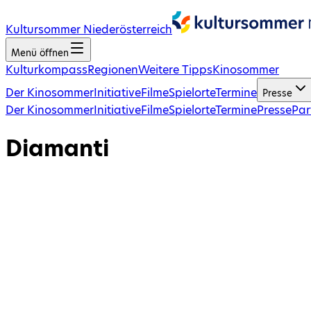
Kultursommer Niederösterreich
Menü öffnen
Kulturkompass
Regionen
Weitere Tipps
Kinosommer
Der Kinosommer
Initiative
Filme
Spielorte
Termine
Presse
Der Kinosommer
Initiative
Filme
Spielorte
Termine
Presse
Par
Diamanti