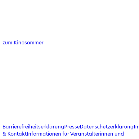
zum Kinosommer
Barrierefreiheitserklärung
Presse
Datenschutzerklärung
I
& Kontakt
Informationen für Veranstalterinnen und