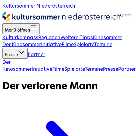
Kultursommer Niederösterreich
Menü öffnen
Kulturkompass
Regionen
Weitere Tipps
Kinosommer
Der Kinosommer
Initiative
Filme
Spielorte
Termine
Partner
Presse
Der
Kinosommer
Initiative
Filme
Spielorte
Termine
Presse
Partner
Der verlorene Mann