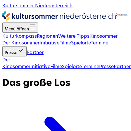
Kultursommer Niederösterreich
Menü öffnen
Kulturkompass
Regionen
Weitere Tipps
Kinosommer
Der Kinosommer
Initiative
Filme
Spielorte
Termine
Partner
Presse
Der
Kinosommer
Initiative
Filme
Spielorte
Termine
Presse
Partner
Das große Los