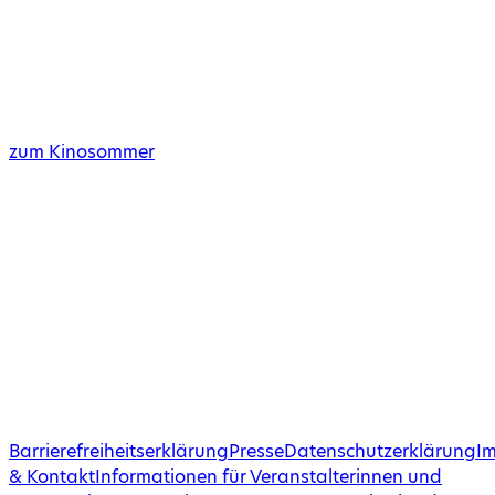
zum Kinosommer
Barrierefreiheitserklärung
Presse
Datenschutzerklärung
I
& Kontakt
Informationen für Veranstalterinnen und