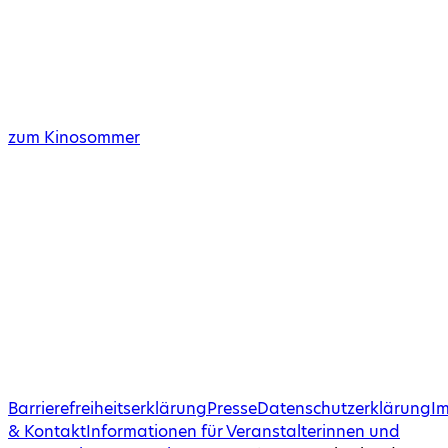
zum Kinosommer
Barrierefreiheitserklärung
Presse
Datenschutzerklärung
I
& Kontakt
Informationen für Veranstalterinnen und