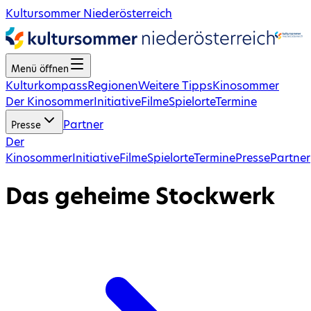
Kultursommer Niederösterreich
Menü öffnen
Kulturkompass
Regionen
Weitere Tipps
Kinosommer
Der Kinosommer
Initiative
Filme
Spielorte
Termine
Partner
Presse
Der
Kinosommer
Initiative
Filme
Spielorte
Termine
Presse
Partner
Das geheime Stockwerk