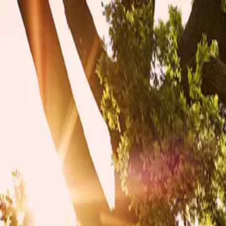
Kultursommer Niederösterreich
Menü öffnen
Kulturkompass
Regionen
Weitere Tipps
Kinosommer
Ausstellungen und Museen