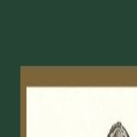
Kultursommer Niederösterreich
Menü öffnen
Kulturkompass
Regionen
Weitere Tipps
Kinosommer
Hardy's Soul Department
In Kalender exportieren
Drucken
In Kalender exportieren
Drucken