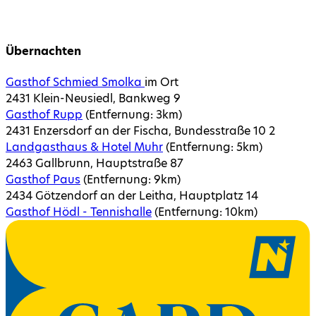
Übernachten
Gasthof Schmied Smolka
im Ort
2431 Klein-Neusiedl, Bankweg 9
Gasthof Rupp
(Entfernung:
3
km)
2431 Enzersdorf an der Fischa, Bundesstraße 10 2
Landgasthaus & Hotel Muhr
(Entfernung:
5
km)
2463 Gallbrunn, Hauptstraße 87
Gasthof Paus
(Entfernung:
9
km)
2434 Götzendorf an der Leitha, Hauptplatz 14
Gasthof Hödl - Tennishalle
(Entfernung:
10
km)