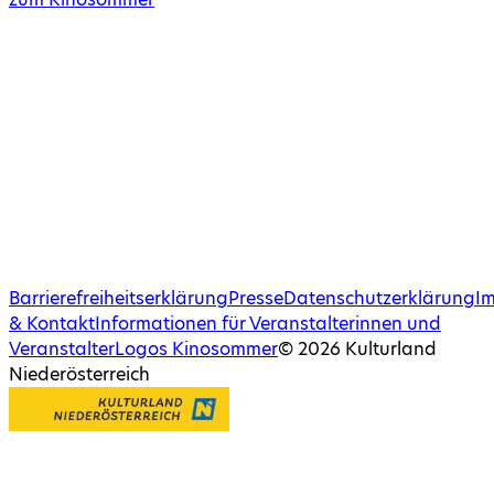
Barrierefreiheitserklärung
Presse
Datenschutzerklärung
I
& Kontakt
Informationen für Veranstalterinnen und
Veranstalter
Logos Kinosommer
©
2026
Kulturland
Niederösterreich