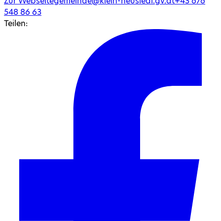
Zur Webseite
gemeinde@klein-neusiedl.gv.at
+43
676
548 86 63
Teilen: