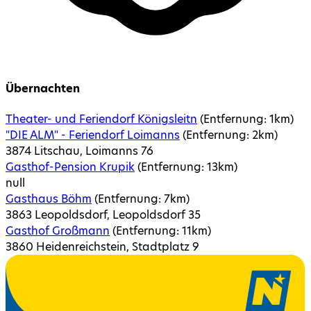
Übernachten
Theater- und Feriendorf Königsleitn
(Entfernung:
1
km)
"DIE ALM" - Feriendorf Loimanns
(Entfernung:
2
km)
3874 Litschau, Loimanns 76
Gasthof-Pension Krupik
(Entfernung:
13
km)
null
Gasthaus Böhm
(Entfernung:
7
km)
3863 Leopoldsdorf, Leopoldsdorf 35
Gasthof Großmann
(Entfernung:
11
km)
3860 Heidenreichstein, Stadtplatz 9