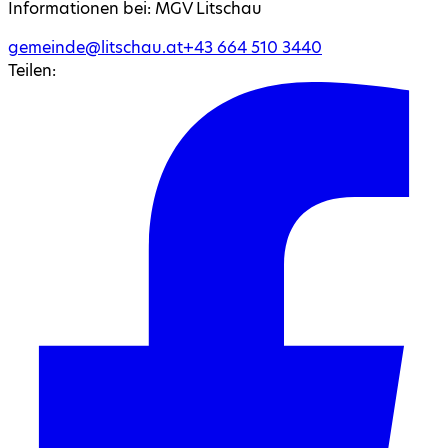
Informationen bei:
MGV Litschau
gemeinde@litschau.at
+43
664
510 3440
Teilen: